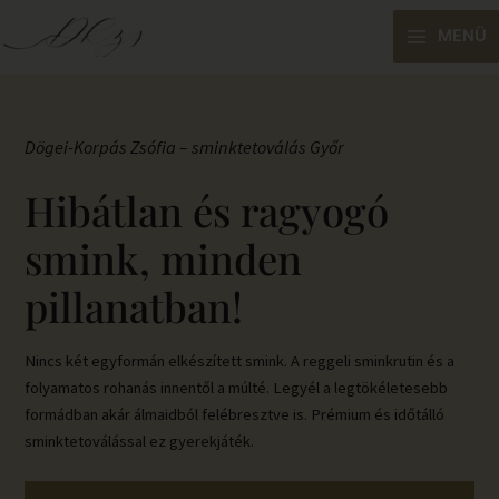
Skip
Main
MENÜ
to
Menu
content
Dögei-Korpás Zsófia – sminktetoválás Győr
Hibátlan és ragyogó
smink, minden
pillanatban!
Nincs két egyformán elkészített smink. A reggeli sminkrutin és a
folyamatos rohanás innentől a múlté. Legyél a legtökéletesebb
formádban akár álmaidból felébresztve is. Prémium és időtálló
sminktetoválással ez gyerekjáték.