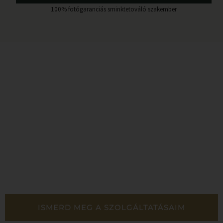
100% fotógaranciás sminktetováló szakember
Biztos kezekben vagy!
Szakértelem &
Elhivatottság
ISMERD MEG A SZOLGÁLTATÁSAIM